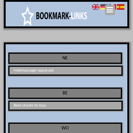
NE
Nekmassage-apparaat
BE
Best stocks to buy
WO