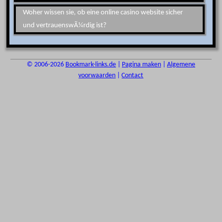
Woher wissen sie, ob eine online casino website sicher
und vertrauenswÃ¼rdig ist?
© 2006-2026
Bookmark-links.de
|
Pagina maken
|
Algemene
voorwaarden
|
Contact